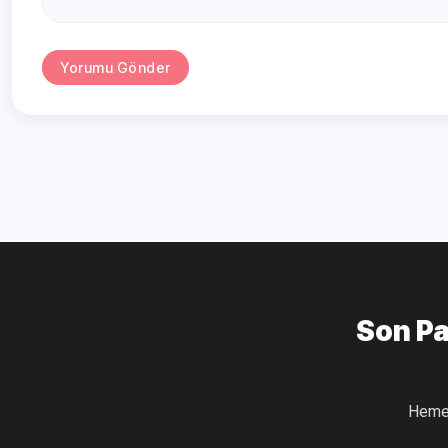
Yorumu Gönder
Son Pa
Hemen E-Posta Abonesi Olarak Son Yazıların E-Posta Adresinize Gelmesini