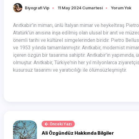
Biyografi Vip
11 May 2024 Cumartesi
Yorum Yok
Anıtkabir'in mimarı, ünlü İtalyan mimar ve heykeltıraş Pietro Belluschi'dir. Anıtkabir, Türkiye Cumhuriyeti'nin kurucusu Mustafa Kemal
Atatürk'ün anısına inşa edilmiş olan ulusal bir anıt ve müze
önemli tarihi ve kültürel simgelerinden biridir. Pietro Bellu
ve 1953 yılında tamamlanmıştır. Anıtkabir, modernist mimari 
içeren özgün bir tasarıma sahiptir. Anıtkabir'in yapımında, 
olmuştur. Anıtkabir, Türkiye'nin her yıl milyonlarca ziyaretçi
kusursuz tasarımı ve yaratıcılığı ile ölümsüzleşmiştir.
Önceki Yazı
Ali Özgündüz Hakkında Bilgiler