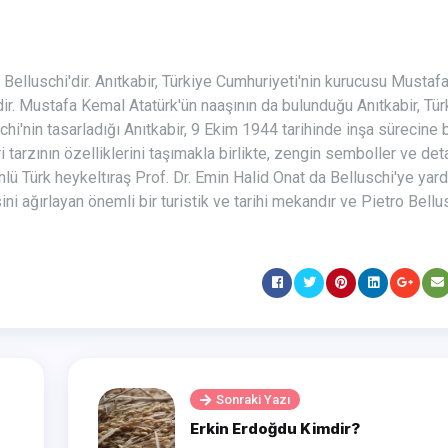
dir. Mustafa Kemal Atatürk'ün naaşının da bulunduğu Anıtkabir, Tür
schi'nin tasarladığı Anıtkabir, 9 Ekim 1944 tarihinde inşa sürecine
tarzının özelliklerini taşımakla birlikte, zengin semboller ve det
ünlü Türk heykeltıraş Prof. Dr. Emin Halid Onat da Belluschi'ye yar
sini ağırlayan önemli bir turistik ve tarihi mekandır ve Pietro Bellu
Sonraki Yazı
Erkin Erdoğdu Kimdir?