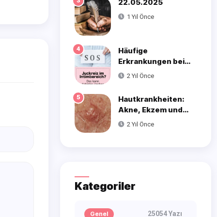
3
22.05.2025
1 Yıl Önce
4
Häufige
Erkrankungen bei
Frauen
2 Yıl Önce
5
Hautkrankheiten:
Akne, Ekzem und
Psoriasis
2 Yıl Önce
Kategoriler
25054 Yazı
Genel