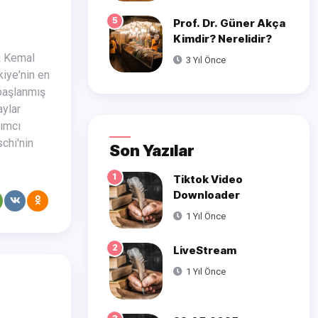
5
Prof. Dr. Güner Akça
Kimdir? Nerelidir?
3 Yıl Önce
kiye'nin en
 başlanmış
aylar
dımcı
schi'nin
Son Yazılar
1
Tiktok Video
Downloader
1 Yıl Önce
2
LiveStream
1 Yıl Önce