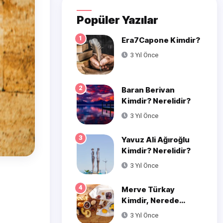
Popüler Yazılar
1
Era7Capone Kimdir?
3 Yıl Önce
2
Baran Berivan
Kimdir? Nerelidir?
3 Yıl Önce
3
Yavuz Ali Ağıroğlu
Kimdir? Nerelidir?
3 Yıl Önce
4
Merve Türkay
Kimdir, Nerede
Doğmuştur?
3 Yıl Önce