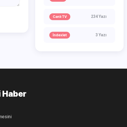
234 Yazı
Canlı TV
3 Yazı
İndexlet
i Haber