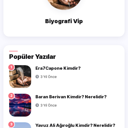
Biyografi Vip
Popüler Yazılar
1
Era7Capone Kimdir?
3 Yıl Önce
2
Baran Berivan Kimdir? Nerelidir?
3 Yıl Önce
3
Yavuz Ali Ağıroğlu Kimdir? Nerelidir?