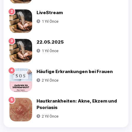
2
LiveStream
1 Yıl Önce
3
22.05.2025
1 Yıl Önce
4
Häufige Erkrankungen bei Frauen
2 Yıl Önce
5
Hautkrankheiten: Akne, Ekzem und
Psoriasis
2 Yıl Önce