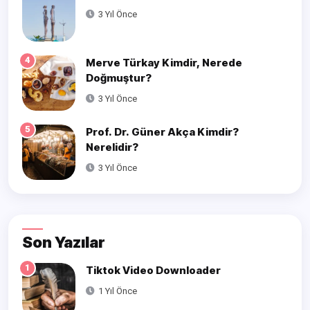
3 Yıl Önce
4
Merve Türkay Kimdir, Nerede
Doğmuştur?
3 Yıl Önce
5
Prof. Dr. Güner Akça Kimdir?
Nerelidir?
3 Yıl Önce
Son Yazılar
1
Tiktok Video Downloader
1 Yıl Önce