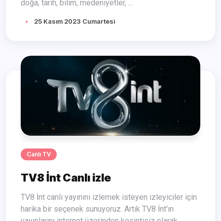
doğa, tarih, bilim, medeniyetler, ...
25 Kasım 2023 Cumartesi
Canlı TV
TV8 İnt Canlı izle
TV8 İnt canlı yayınını izlemek isteyen izleyiciler için
harika bir seçenek sunuyoruz. Artık TV8 İnt'ın
yayınlarını internet üzerinden kesintisiz olarak