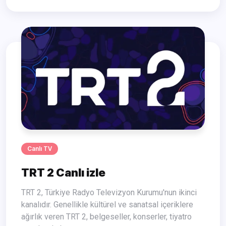
Canlı TV
TRT 2 Canlı izle
TRT 2, Türkiye Radyo Televizyon Kurumu'nun ikinci
kanalıdır. Genellikle kültürel ve sanatsal içeriklere
ağırlık veren TRT 2, belgeseller, konserler, tiyatro