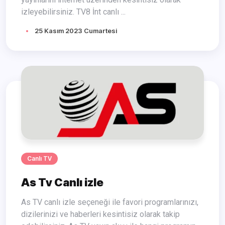
izleyebilirsiniz. TV8 İnt canlı ...
25 Kasım 2023 Cumartesi
Canlı TV
As Tv Canlı izle
As TV canlı izle seçeneği ile favori programlarınızı,
dizilerinizi ve haberleri kesintisiz olarak takip