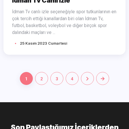
İdman Tv Canlı izle
İdman Tv canlı izle seçeneğiyle spor tutkunlarının en
çok tercih ettiği kanallardan biri olan İdman Tv,
futbol, basketbol, voleybol ve diğer birçok spor
dalındaki maçları ve ...
25 Kasım 2023 Cumartesi
1
2
3
4
Son Paylaştığımız İçeriklerden