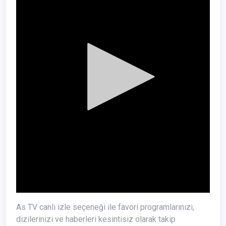
As TV canlı izle seçeneği ile favori programlarınızı,
dizilerinizi ve haberleri kesintisiz olarak takip