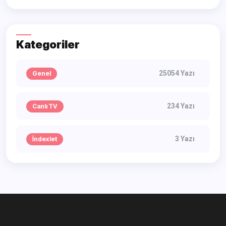
Kategoriler
25054 Yazı
Genel
234 Yazı
Canlı TV
3 Yazı
İndexlet