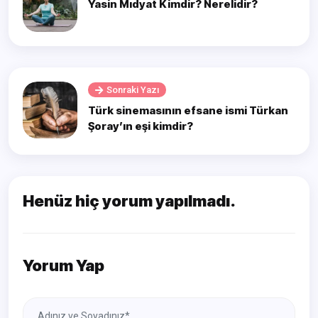
Yasin Mıdyat Kimdir? Nerelidir?
Sonraki Yazı
Türk sinemasının efsane ismi Türkan
Şoray’ın eşi kimdir?
Henüz hiç yorum yapılmadı.
Yorum Yap