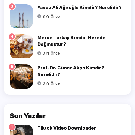
3
Yavuz Ali Ağıroğlu Kimdir? Nerelidir?
3 Yıl Önce
4
Merve Türkay Kimdir, Nerede
Doğmuştur?
3 Yıl Önce
5
Prof. Dr. Güner Akça Kimdir?
Nerelidir?
3 Yıl Önce
Son Yazılar
1
Tiktok Video Downloader