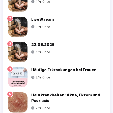
1 Yıl Önce
2
LiveStream
1 Yıl Önce
3
22.05.2025
1 Yıl Önce
4
Häufige Erkrankungen bei Frauen
2 Yıl Önce
5
Hautkrankheiten: Akne, Ekzem und
Psoriasis
2 Yıl Önce