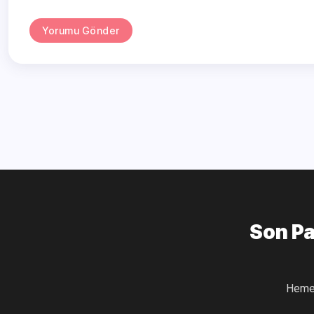
Yorumu Gönder
Son Pa
Hemen E-Posta Abonesi Olarak Son Yazıların E-Posta Adresinize Gelmesini