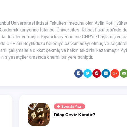
 Akademik kariyerine İstanbul Üniversitesi İktisat Fakültesi'nde 
rda dersler vermiştir. Siyasi kariyerine ise CHP'de başlamış ve pa
inde CHP'nin Beylikdüzü belediye başkan adayı olmuş ve seçilere
rılı çalışmalarla dikkat çekmiş ve halkın takdirini kazanmıştır. Ayli
n siyasetçiler arasında önemli bir yere sahiptir.
Sonraki Yazı
Dilay Ceviz Kimdir?