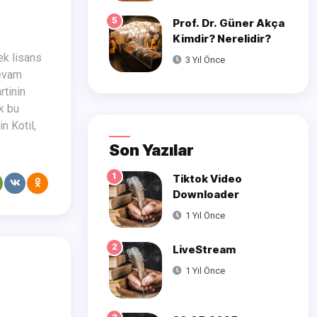
5
Prof. Dr. Güner Akça
Kimdir? Nerelidir?
3 Yıl Önce
devam
rtinin
k bu
n Kotil,
Son Yazılar
1
Tiktok Video
Downloader
1 Yıl Önce
2
LiveStream
1 Yıl Önce