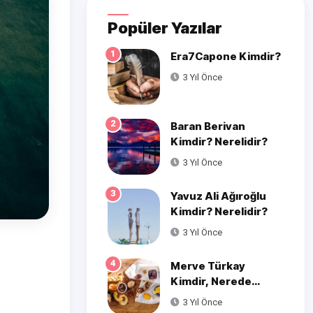
Popüler Yazılar
1
Era7Capone Kimdir?
3 Yıl Önce
2
Baran Berivan
Kimdir? Nerelidir?
3 Yıl Önce
3
Yavuz Ali Ağıroğlu
Kimdir? Nerelidir?
3 Yıl Önce
4
Merve Türkay
Kimdir, Nerede
Doğmuştur?
3 Yıl Önce