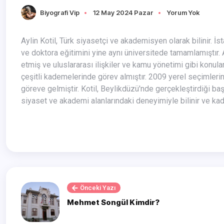
Biyografi Vip
12 May 2024 Pazar
Yorum Yok
Aylin Kotil, Türk siyasetçi ve akademisyen olarak bilinir. İstanbul Üniversitesi İktisat Fakültesi mezunu olan Aylin Kotil, yüksek lisans
ve doktora eğitimini yine aynı üniversitede tamamlamıştır.
etmiş ve uluslararası ilişkiler ve kamu yönetimi gibi konula
çeşitli kademelerinde görev almıştır. 2009 yerel seçimler
göreve gelmiştir. Kotil, Beylikdüzü'nde gerçekleştirdiği başa
siyaset ve akademi alanlarındaki deneyimiyle bilinir ve kadı
Önceki Yazı
Mehmet Songül Kimdir?