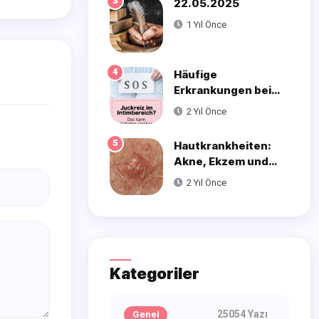
3
22.05.2025
1 Yıl Önce
4
Häufige
Erkrankungen bei
Frauen
2 Yıl Önce
5
Hautkrankheiten:
Akne, Ekzem und
Psoriasis
2 Yıl Önce
Kategoriler
25054 Yazı
Genel