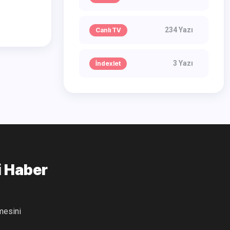
234 Yazı
Canlı TV
3 Yazı
İndexlet
i Haber