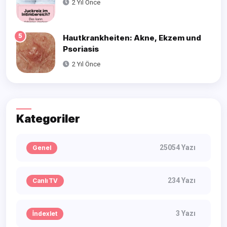
2 Yıl Önce
5
Hautkrankheiten: Akne, Ekzem und
Psoriasis
2 Yıl Önce
Kategoriler
25054 Yazı
Genel
234 Yazı
Canlı TV
3 Yazı
İndexlet