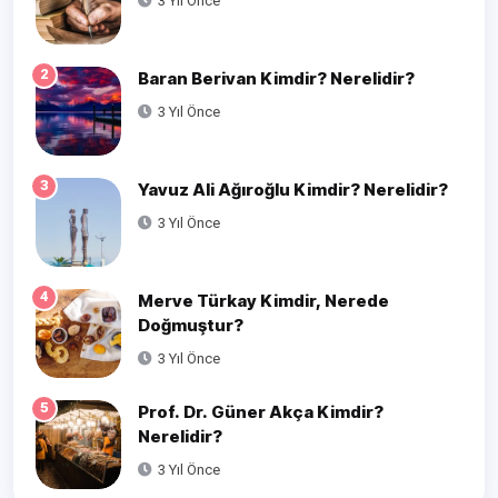
3 Yıl Önce
2
Baran Berivan Kimdir? Nerelidir?
3 Yıl Önce
3
Yavuz Ali Ağıroğlu Kimdir? Nerelidir?
3 Yıl Önce
4
Merve Türkay Kimdir, Nerede
Doğmuştur?
3 Yıl Önce
5
Prof. Dr. Güner Akça Kimdir?
Nerelidir?
3 Yıl Önce