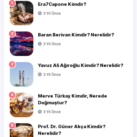
1
Era7Capone Kimdir?
3 Yıl Önce
2
Baran Berivan Kimdir? Nerelidir?
3 Yıl Önce
3
Yavuz Ali Ağıroğlu Kimdir? Nerelidir?
3 Yıl Önce
4
Merve Türkay Kimdir, Nerede
Doğmuştur?
3 Yıl Önce
5
Prof. Dr. Güner Akça Kimdir?
Nerelidir?