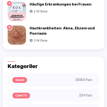
4
Häufige Erkrankungen bei Frauen
2 Yıl Önce
5
Hautkrankheiten: Akne, Ekzem und
Psoriasis
2 Yıl Önce
Kategoriler
25054 Yazı
Genel
234 Yazı
Canlı TV