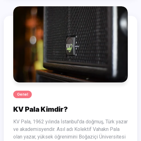
Genel
KV Pala Kimdir?
KV Pala, 1962 yılında İstanbul'da doğmuş, Türk yazar
ve akademisyendir. Asıl adı Kolektif Vahakn Pala
olan yazar, yüksek öğrenimini Boğaziçi Üniversitesi