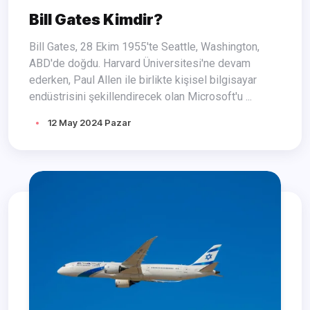
Bill Gates Kimdir?
Bill Gates, 28 Ekim 1955'te Seattle, Washington,
ABD'de doğdu. Harvard Üniversitesi'ne devam
ederken, Paul Allen ile birlikte kişisel bilgisayar
endüstrisini şekillendirecek olan Microsoft'u ...
12 May 2024 Pazar