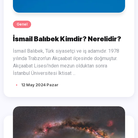
Genel
İsmail Balıbek Kimdir? Nerelidir?
İsmail Balıbek, Türk siyasetçi ve iş adamıdır. 1978
yılında Trabzon'un Akçaabat ilçesinde doğmuştur.
Akçaabat Lisesi'nden mezun olduktan sonra
İstanbul Üniversitesi İktisat ...
12 May 2024 Pazar