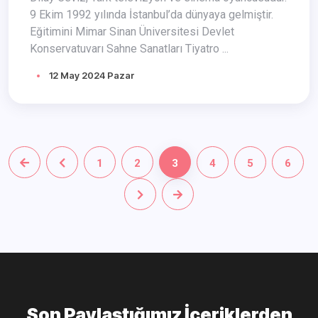
9 Ekim 1992 yılında İstanbul’da dünyaya gelmiştir.
Eğitimini Mimar Sinan Üniversitesi Devlet
Konservatuvarı Sahne Sanatları Tiyatro ...
12 May 2024 Pazar
1
2
3
4
5
6
Son Paylaştığımız İçeriklerden