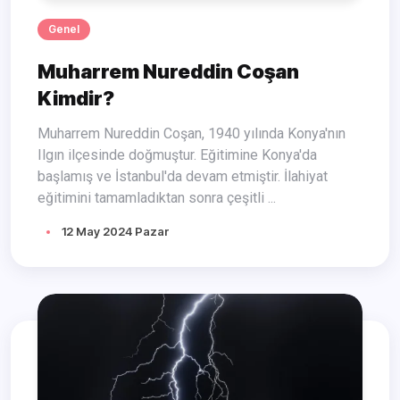
Genel
Muharrem Nureddin Coşan
Kimdir?
Muharrem Nureddin Coşan, 1940 yılında Konya'nın
Ilgın ilçesinde doğmuştur. Eğitimine Konya'da
başlamış ve İstanbul'da devam etmiştir. İlahiyat
eğitimini tamamladıktan sonra çeşitli ...
12 May 2024 Pazar