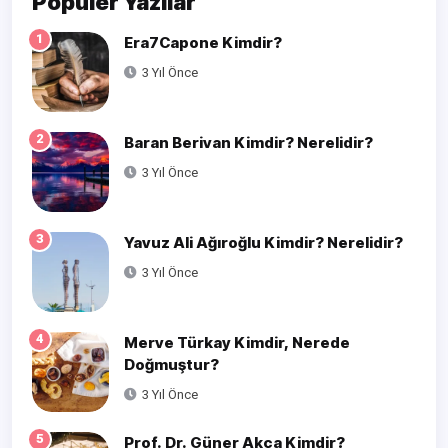
Popüler Yazılar
1
Era7Capone Kimdir?
3 Yıl Önce
2
Baran Berivan Kimdir? Nerelidir?
3 Yıl Önce
3
Yavuz Ali Ağıroğlu Kimdir? Nerelidir?
3 Yıl Önce
4
Merve Türkay Kimdir, Nerede
Doğmuştur?
3 Yıl Önce
5
Prof. Dr. Güner Akça Kimdir?