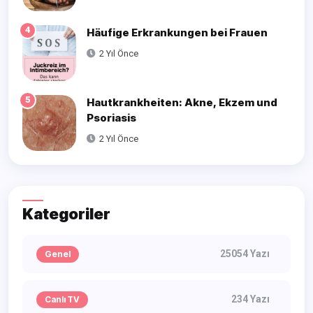
4
Häufige Erkrankungen bei Frauen
2 Yıl Önce
5
Hautkrankheiten: Akne, Ekzem und
Psoriasis
2 Yıl Önce
Kategoriler
25054 Yazı
Genel
234 Yazı
Canlı TV