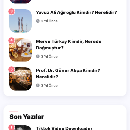
3
Yavuz Ali Ağıroğlu Kimdir? Nerelidir?
3 Yıl Önce
4
Merve Türkay Kimdir, Nerede
Doğmuştur?
3 Yıl Önce
5
Prof. Dr. Güner Akça Kimdir?
Nerelidir?
3 Yıl Önce
Son Yazılar
1
Tiktok Video Downloader