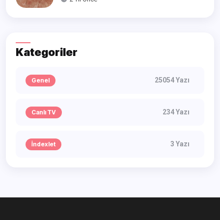
Kategoriler
25054 Yazı
Genel
234 Yazı
Canlı TV
3 Yazı
İndexlet