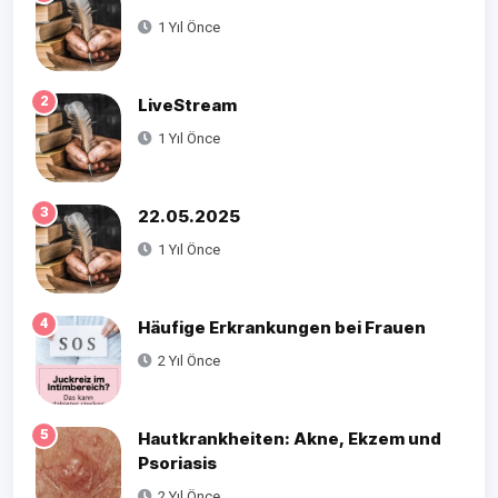
1 Yıl Önce
2
LiveStream
1 Yıl Önce
3
22.05.2025
1 Yıl Önce
4
Häufige Erkrankungen bei Frauen
2 Yıl Önce
5
Hautkrankheiten: Akne, Ekzem und
Psoriasis
2 Yıl Önce