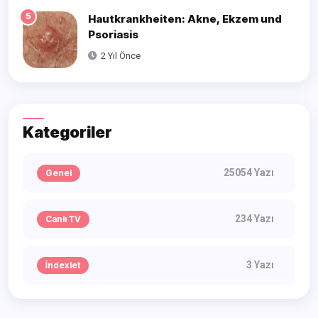
5
Hautkrankheiten: Akne, Ekzem und
Psoriasis
2 Yıl Önce
Kategoriler
25054 Yazı
Genel
234 Yazı
Canlı TV
3 Yazı
İndexlet