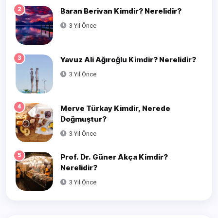
2
Baran Berivan Kimdir? Nerelidir?
3 Yıl Önce
3
Yavuz Ali Ağıroğlu Kimdir? Nerelidir?
3 Yıl Önce
4
Merve Türkay Kimdir, Nerede
Doğmuştur?
3 Yıl Önce
5
Prof. Dr. Güner Akça Kimdir?
Nerelidir?
3 Yıl Önce