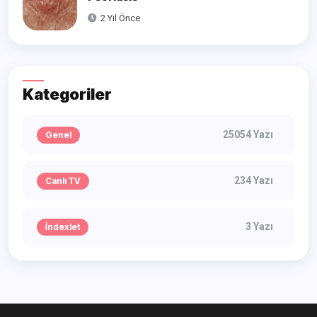
2 Yıl Önce
Kategoriler
25054 Yazı
Genel
234 Yazı
Canlı TV
3 Yazı
İndexlet