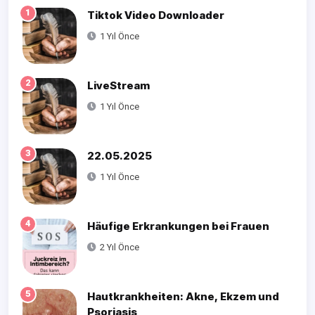
1
Tiktok Video Downloader
1 Yıl Önce
2
LiveStream
1 Yıl Önce
3
22.05.2025
1 Yıl Önce
4
Häufige Erkrankungen bei Frauen
2 Yıl Önce
5
Hautkrankheiten: Akne, Ekzem und
Psoriasis