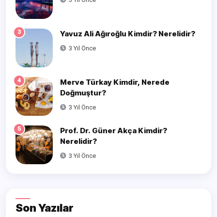
3
Yavuz Ali Ağıroğlu Kimdir? Nerelidir?
3 Yıl Önce
4
Merve Türkay Kimdir, Nerede
Doğmuştur?
3 Yıl Önce
5
Prof. Dr. Güner Akça Kimdir?
Nerelidir?
3 Yıl Önce
Son Yazılar