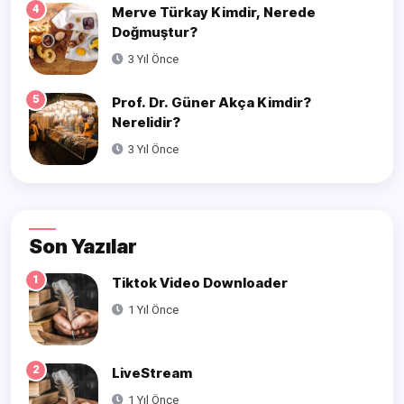
4
Merve Türkay Kimdir, Nerede
Doğmuştur?
3 Yıl Önce
5
Prof. Dr. Güner Akça Kimdir?
Nerelidir?
3 Yıl Önce
Son Yazılar
1
Tiktok Video Downloader
1 Yıl Önce
2
LiveStream
1 Yıl Önce