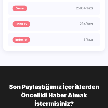
25054 Yazı
Genel
234 Yazı
Canlı TV
3 Yazı
İndexlet
Son Paylaştığımız İçeriklerden
Öncelikli Haber Almak
İstermisiniz?