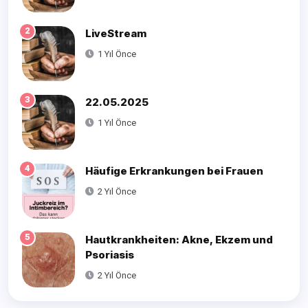
2
LiveStream
1 Yıl Önce
3
22.05.2025
1 Yıl Önce
4
Häufige Erkrankungen bei Frauen
2 Yıl Önce
5
Hautkrankheiten: Akne, Ekzem und
Psoriasis
2 Yıl Önce