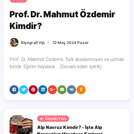
Prof. Dr. Mahmut Özdemir
Kimdir?
Biyografi Vip
12 May 2024 Pazar
Prof. Dr. Mahmut Özdemir, Türk akademisyen ve uzman
biridir. Eğitim hayatına ... (Devam eden içerik)
Önceki Yazı
Alp Navruz Kimdir? - İşte Alp
Navruz'un Hayatı ve Kariyeri