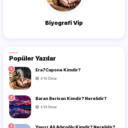
Biyografi Vip
Popüler Yazılar
1
Era7Capone Kimdir?
3 Yıl Önce
2
Baran Berivan Kimdir? Nerelidir?
3 Yıl Önce
3
Yavuz Ali Ağıroğlu Kimdir? Nerelidir?