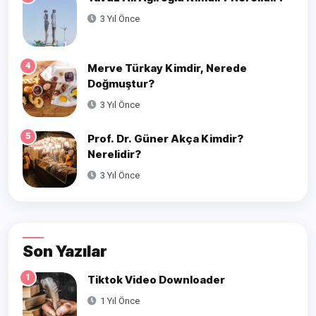
3 Yıl Önce
4
Merve Türkay Kimdir, Nerede
Doğmuştur?
3 Yıl Önce
5
Prof. Dr. Güner Akça Kimdir?
Nerelidir?
3 Yıl Önce
Son Yazılar
1
Tiktok Video Downloader
1 Yıl Önce