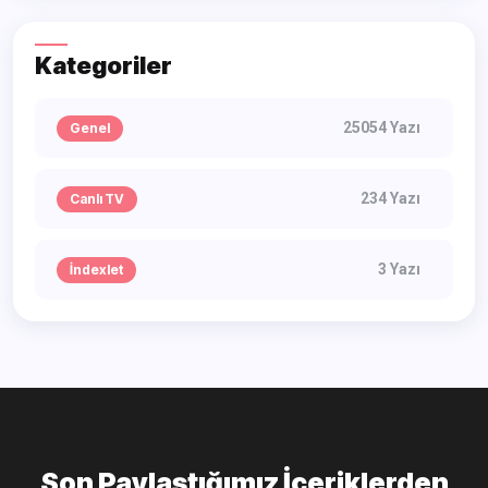
Kategoriler
25054 Yazı
Genel
234 Yazı
Canlı TV
3 Yazı
İndexlet
Son Paylaştığımız İçeriklerden