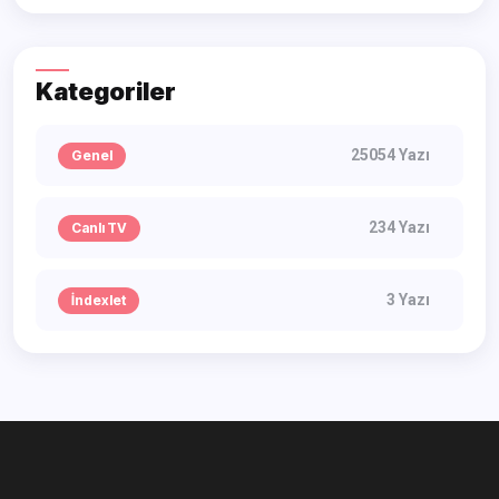
Kategoriler
25054 Yazı
Genel
234 Yazı
Canlı TV
3 Yazı
İndexlet