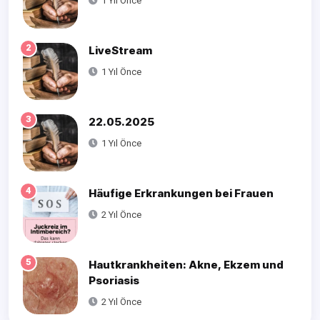
1 Yıl Önce
2
LiveStream
1 Yıl Önce
3
22.05.2025
1 Yıl Önce
4
Häufige Erkrankungen bei Frauen
2 Yıl Önce
5
Hautkrankheiten: Akne, Ekzem und
Psoriasis
2 Yıl Önce