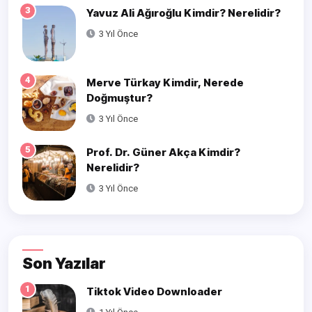
3
Yavuz Ali Ağıroğlu Kimdir? Nerelidir?
3 Yıl Önce
4
Merve Türkay Kimdir, Nerede
Doğmuştur?
3 Yıl Önce
5
Prof. Dr. Güner Akça Kimdir?
Nerelidir?
3 Yıl Önce
Son Yazılar
1
Tiktok Video Downloader