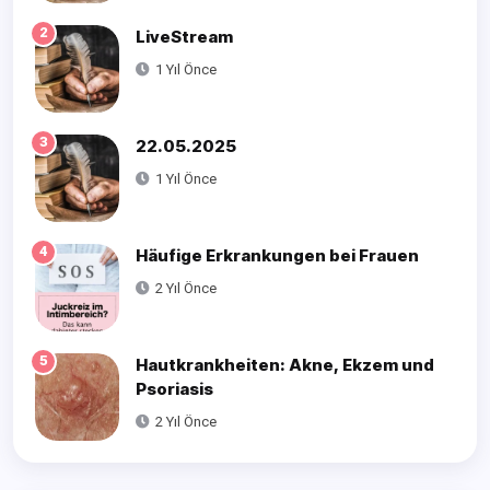
2
LiveStream
1 Yıl Önce
3
22.05.2025
1 Yıl Önce
4
Häufige Erkrankungen bei Frauen
2 Yıl Önce
5
Hautkrankheiten: Akne, Ekzem und
Psoriasis
2 Yıl Önce