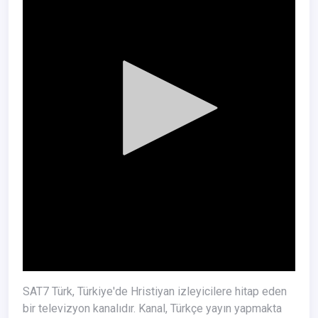
SAT7 Türk, Türkiye'de Hristiyan izleyicilere hitap eden
bir televizyon kanalıdır. Kanal, Türkçe yayın yapmakta