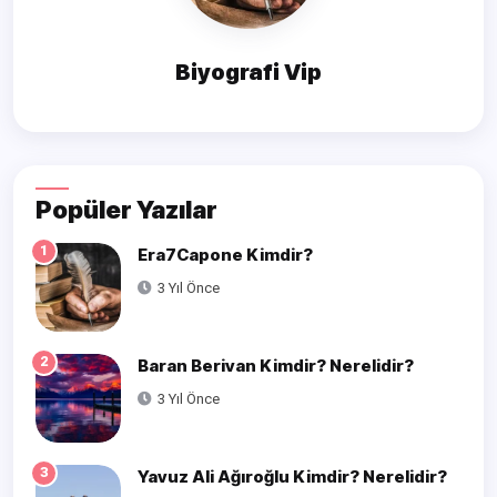
Biyografi Vip
Popüler Yazılar
1
Era7Capone Kimdir?
3 Yıl Önce
2
Baran Berivan Kimdir? Nerelidir?
3 Yıl Önce
3
Yavuz Ali Ağıroğlu Kimdir? Nerelidir?