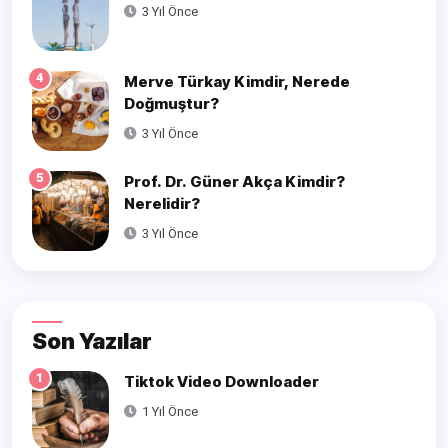
3 Yıl Önce
4
Merve Türkay Kimdir, Nerede
Doğmuştur?
3 Yıl Önce
5
Prof. Dr. Güner Akça Kimdir?
Nerelidir?
3 Yıl Önce
Son Yazılar
1
Tiktok Video Downloader
1 Yıl Önce