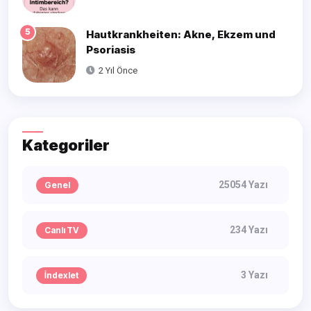
5
Hautkrankheiten: Akne, Ekzem und
Psoriasis
2 Yıl Önce
Kategoriler
25054 Yazı
Genel
234 Yazı
Canlı TV
3 Yazı
İndexlet