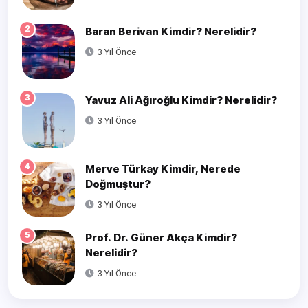
2
Baran Berivan Kimdir? Nerelidir?
3 Yıl Önce
3
Yavuz Ali Ağıroğlu Kimdir? Nerelidir?
3 Yıl Önce
4
Merve Türkay Kimdir, Nerede
Doğmuştur?
3 Yıl Önce
5
Prof. Dr. Güner Akça Kimdir?
Nerelidir?
3 Yıl Önce