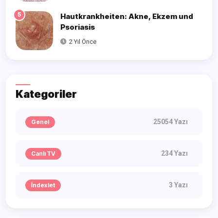
5
Hautkrankheiten: Akne, Ekzem und
Psoriasis
2 Yıl Önce
Kategoriler
25054 Yazı
Genel
234 Yazı
Canlı TV
3 Yazı
İndexlet