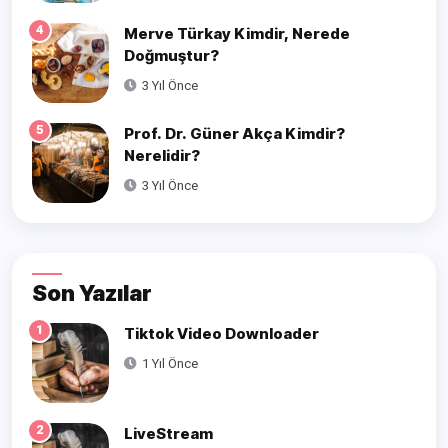
4
Merve Türkay Kimdir, Nerede
Doğmuştur?
3 Yıl Önce
5
Prof. Dr. Güner Akça Kimdir?
Nerelidir?
3 Yıl Önce
Son Yazılar
1
Tiktok Video Downloader
1 Yıl Önce
2
LiveStream