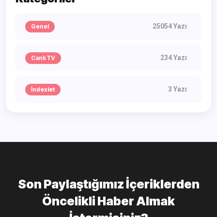
25054 Yazı
Genel
234 Yazı
Canlı TV
3 Yazı
İndexlet
Son Paylaştığımız İçeriklerden
Öncelikli Haber Almak